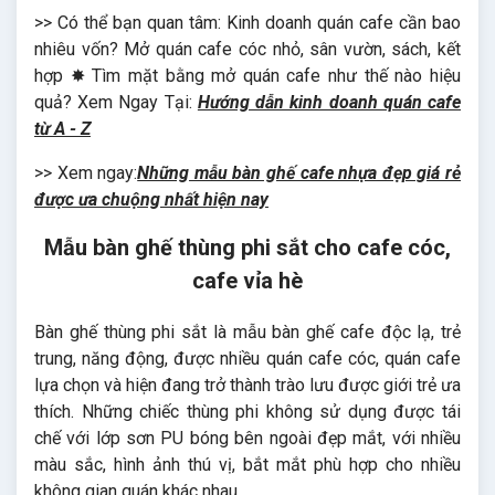
>> Có thể bạn quan tâm: Kinh doanh quán cafe cần bao
nhiêu vốn? Mở quán cafe cóc nhỏ, sân vườn, sách, kết
hợp ✸ Tìm mặt bằng mở quán cafe như thế nào hiệu
quả? Xem Ngay Tại:
Hướng dẫn kinh doanh quán cafe
từ A - Z
>> Xem ngay:
Những mẫu bàn ghế cafe nhựa đẹp giá rẻ
được ưa chuộng nhất hiện nay
Mẫu bàn ghế thùng phi sắt cho cafe cóc,
cafe vỉa hè
Bàn ghế thùng phi sắt là mẫu bàn ghế cafe độc lạ, trẻ
trung, năng động, được nhiều quán cafe cóc, quán cafe
lựa chọn và hiện đang trở thành trào lưu được giới trẻ ưa
thích. Những chiếc thùng phi không sử dụng được tái
chế với lớp sơn PU bóng bên ngoài đẹp mắt, với nhiều
màu sắc, hình ảnh thú vị, bắt mắt phù hợp cho nhiều
không gian quán khác nhau.