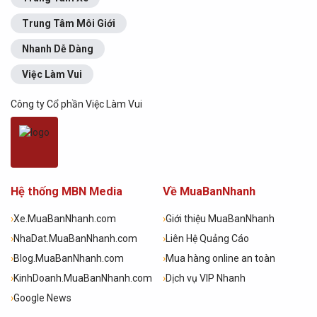
Trung Tâm Môi Giới
Nhanh Dễ Dàng
Việc Làm Vui
Công ty Cổ phần Việc Làm Vui
Hệ thống MBN Media
Về MuaBanNhanh
›
Xe.MuaBanNhanh.com
›
Giới thiệu MuaBanNhanh
›
NhaDat.MuaBanNhanh.com
›
Liên Hệ Quảng Cáo
›
Blog.MuaBanNhanh.com
›
Mua hàng online an toàn
›
KinhDoanh.MuaBanNhanh.com
›
Dịch vụ VIP Nhanh
›
Google News